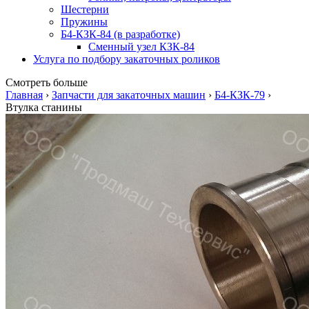
Шестерни
Пружины
Б4-КЗК-84 (в разработке)
Сменный узел КЗК-84
Услуга по подбору закаточных роликов
Смотреть больше
Главная
›
Запчасти для закаточных машин
›
Б4-КЗК-79
›
Втулка станины