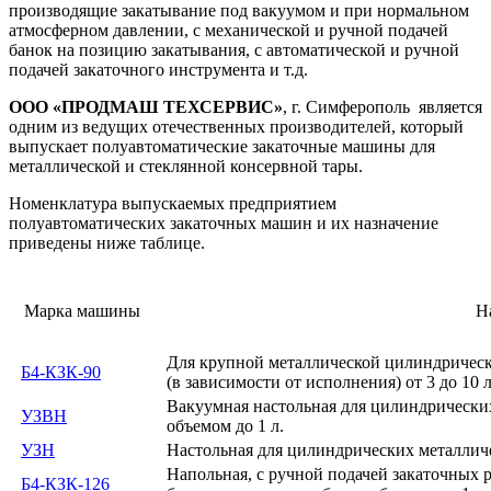
производящие закатывание под вакуумом и при нормальном
атмосферном давлении, с механической и ручной подачей
банок на позицию закатывания, с автоматической и ручной
подачей закаточного инструмента и т.д.
ООО «ПРОДМАШ ТЕХСЕРВИС»
, г. Симферополь является
одним из ведущих отечественных производителей, который
выпускает полуавтоматические закаточные машины для
металлической и стеклянной консервной тары.
Номенклатура выпускаемых предприятием
полуавтоматических закаточных машин и их назначение
приведены ниже таблице.
Марка машины
Н
Для крупной металлической цилиндрическ
Б4-КЗК-90
(в зависимости от исполнения) от 3 до 10 л
Вакуумная настольная для цилиндрически
УЗВН
объемом до 1 л.
УЗН
Настольная для цилиндрических металлич
Напольная, с ручной подачей закаточных 
Б4-КЗК-126