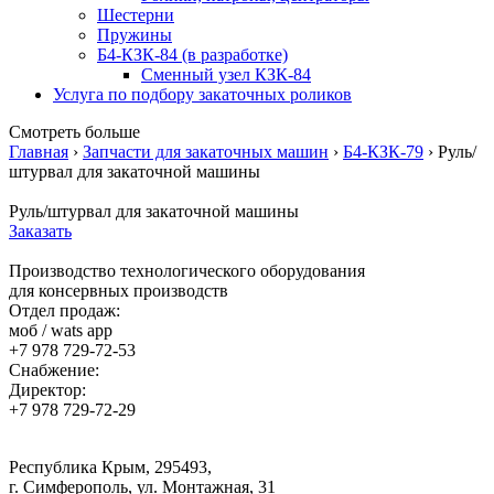
Шестерни
Пружины
Б4-КЗК-84 (в разработке)
Сменный узел КЗК-84
Услуга по подбору закаточных роликов
Смотреть больше
Главная
›
Запчасти для закаточных машин
›
Б4-КЗК-79
›
Руль/
штурвал для закаточной машины
Руль/штурвал для закаточной машины
Заказать
Производство технологического оборудования
для консервных производств
Отдел продаж:
моб / wats app
+7 978 729-72-53
Снабжение:
Директор:
+7 978 729-72-29
Республика Крым, 295493,
г. Симферополь, ул. Монтажная, 31