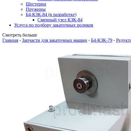
Шестерни
Пружины
Б4-КЗК-84 (в разработке)
Сменный узел КЗК-84
Услуга по подбору закаточных роликов
Смотреть больше
Главная
›
Запчасти для закаточных машин
›
Б4-КЗК-79
›
Редукт