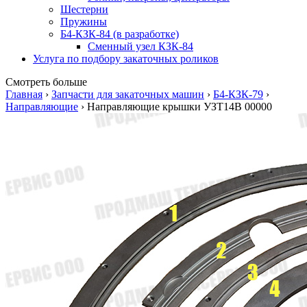
Шестерни
Пружины
Б4-КЗК-84 (в разработке)
Сменный узел КЗК-84
Услуга по подбору закаточных роликов
Смотреть больше
Главная
›
Запчасти для закаточных машин
›
Б4-КЗК-79
›
Направляющие
›
Направляющие крышки УЗТ14В 00000