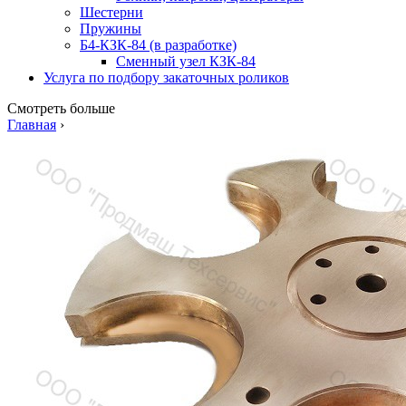
Шестерни
Пружины
Б4-КЗК-84 (в разработке)
Сменный узел КЗК-84
Услуга по подбору закаточных роликов
Смотреть больше
Главная
›