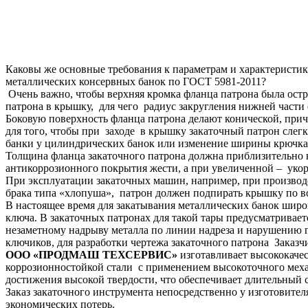
Каковы же основные требования к параметрам и характеристик
металлических консервных банок по ГОСТ 5981-2011?
Очень важно, чтобы верхняя кромка фланца патрона была ост
патрона в крышку, для чего радиус закругления нижней части
Боковую поверхность фланца патрона делают конической, при
для того, чтобы при заходе в крышку закаточный патрон слег
банки у цилиндрических банок или изменение ширины крючка
Толщина фланца закаточного патрона должна приблизительно 
антикоррозионного покрытия жести, а при увеличенной – ук
При эксплуатации закаточных машин, например, при производ
брака типа «хлопуша», патрон должен подпирать крышку по в
В настоящее время для закатывания металлических банок шир
ключа. В закаточных патронах для такой тары предусматривает
незаметному надрыву металла по линии надреза и нарушению г
ключиков, для разработки чертежа закаточного патрона Заказ
ООО «ПРОДМАШ ТЕХСЕРВИС»
изготавливает высококаче
коррозионностойкой стали с применением высокоточного меха
достижения высокой твердости, что обеспечивает длительный
Заказ закаточного инструмента непосредственно у изготовите
экономических потерь.