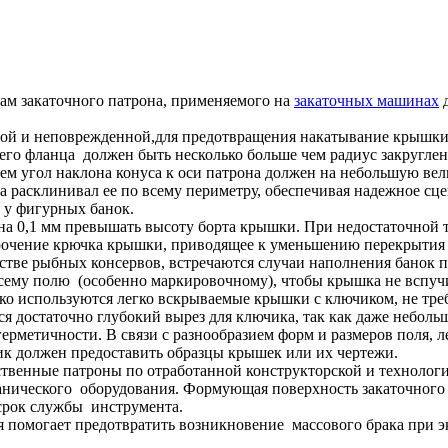
ам закаточного патрона, применяемого на
закаточных машинах
д
рой и неповрежденной,для предотвращения накатывание крышки 
 его фланца должен быть несколько больше чем радиус закругле
чем угол наклона конуса к оси патрона должен на небольшую в
ка расклинивал ее по всему периметру, обеспечивая надежное с
 у фигурных банок.
на 0,1 мм превышать высоту борта крышки. При недостаточной
орочение крючка крышки, приводящее к уменьшению перекрыти
стве рыбных консервов, встречаются случаи наполнения банок 
сему полю (особенно маркировочному), чтобы крышка не вспучи
око используются легко вскрываемые крышки с ключиком, не тр
ся достаточно глубокий вырез для ключика, так как даже неболь
ерметичности. В связи с разнообразием форм и размеров поля, 
чик должен предоставить образцы крышек или их чертежи.
ственные патроны по отработанной конструкторской и технолог
нического оборудования. Формующая поверхность закаточного 
 срок службы инструмента.
ля помогает предотвратить возникновение массового брака при 