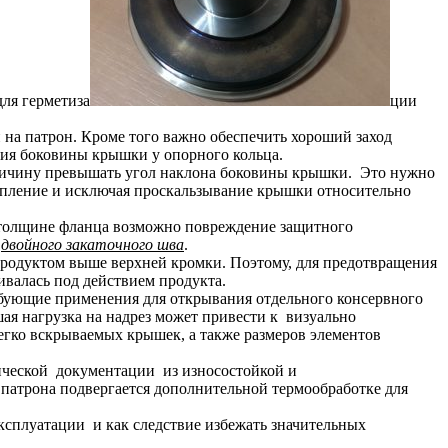
ля герметиза
ции
на патрон. Кроме того важно обеспечить хороший заход
ния боковины крышки у опорного кольца.
еличину превышать угол наклона боковины крышки. Это нужно
цепление и исключая проскальзывание крышки относительно
 толщине фланца возможно повреждение защитного
я
двойного закаточного шва
.
продуктом выше верхней кромки. Поэтому, для предотвращения
валась под действием продукта.
ебующие применения для открывания отдельного консервного
шая нагрузка на надрез может привести к визуально
легко вскрываемых крышек, а также размеров элементов
ической документации из износостойкой и
патрона подвергается дополнительной термообработке для
эксплуатации и как следствие избежать значительных